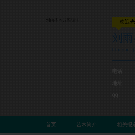
刘雨岑照片整理中……
欢迎
刘雨
liuyu.
电话
地址
QQ
首页
艺术简介
相关报