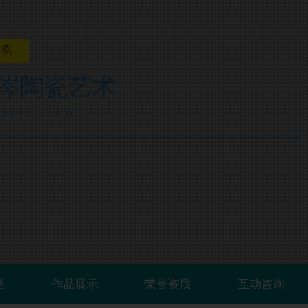
光临
岑陶瓷艺术
jdztci.com
道
作品展示
荣誉资质
互动咨询