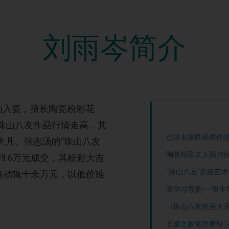
刘雨岑简介
画入瓷，擅长陶瓷粉彩花
珠山八友作品行情走高，其
已故名家陶瓷类作
大凡、张志汤的“珠山八友
陶瓷粉彩文人画的
9.6万元成交，其粉彩大吉
“珠山八友”瓷绘艺
价格动辄十余万元，以低价难
荣华与尊贵——赞中
《珠山八友瓷画大系
王成之的笔意春秋
(