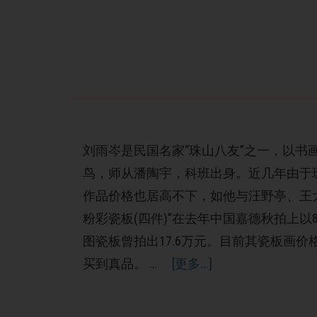
刘雨岑是民国名家“珠山八友”之一，以书
鸟，师从潘陶宇，科班出身。近几年由于
作品价格也居高不下，如他与汪野亭、王
粉彩瓷板(四件)”在去年中国嘉德秋拍上以8
图瓷板曾拍出17.6万元。目前其瓷板画
买到真品。 ...
[更多...]