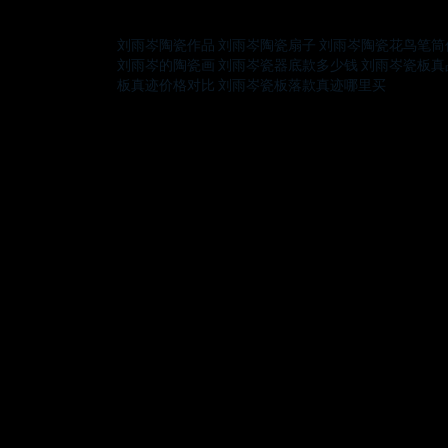
刘雨岑陶瓷作品
刘雨岑陶瓷扇子
刘雨岑陶瓷花鸟笔筒
刘雨岑的陶瓷画
刘雨岑瓷器底款多少钱
刘雨岑瓷板真
板真迹价格对比
刘雨岑瓷板落款真迹哪里买